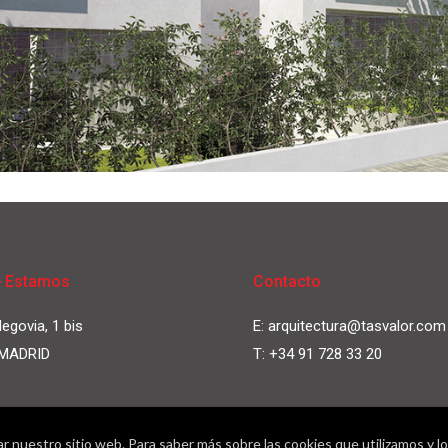
 Estamos
Contacto
egovia, 1 bis
E:
arquitectura@tasvalor.com
 MADRID
T:
+34 91 728 33 20
zar nuestro sitio web. Para saber más sobre las cookies que utilizamos y 